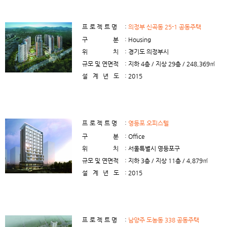
프로젝트명
:
의정부 신곡동 25-1 공동주택
구분
: Housing
위치
: 경기도 의정부시
규모 및 연면적
: 지하 4층 / 지상 29층 / 248,369㎡
설계년도
: 2015
프로젝트명
:
영등포 오피스텔
구분
: Office
위치
: 서울특별시 영등포구
규모 및 연면적
: 지하 3층 / 지상 11층 / 4,879㎡
설계년도
: 2015
프로젝트명
:
남양주 도농동 338 공동주택