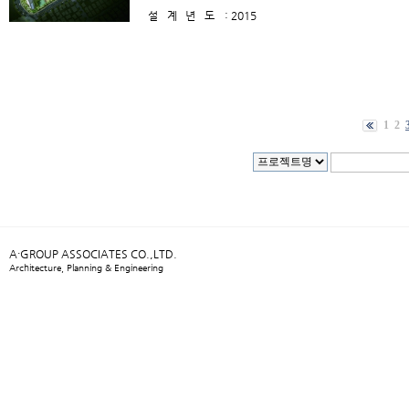
설계년도
: 2015
1
2
A·GROUP ASSOCIATES CO.,LTD.
Architecture, Planning & Engineering