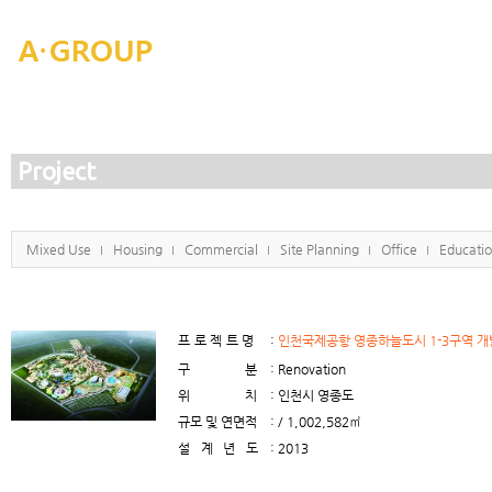
Project
Mixed Use
Housing
Commercial
Site Planning
Office
Educati
프로젝트명
:
인천국제공항 영종하늘도시 1-3구역 
구분
: Renovation
위치
: 인천시 영종도
규모 및 연면적
: / 1,002,582㎡
설계년도
: 2013