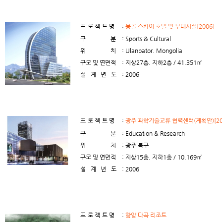
프로젝트명
:
몽골 스카이 호텔 및 부대시설[2006]
구분
: Sports & Cultural
위치
: Ulanbator. Mongolia
규모 및 연면적
: 지상27층. 지하2층 / 41.351㎡
설계년도
: 2006
프로젝트명
:
광주 과학기술교류 협력센터(계획안)[20
구분
: Education & Research
위치
: 광주 북구
규모 및 연면적
: 지상15층. 지하1층 / 10.169㎡
설계년도
: 2006
프로젝트명
:
함양 다곡 리조트