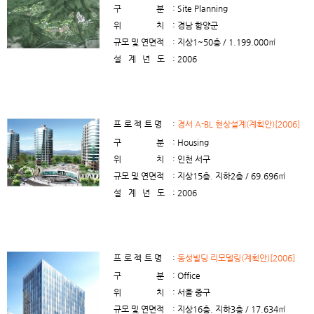
구분
: Site Planning
위치
: 경남 함양군
규모 및 연면적
: 지상1~50층 / 1.199.000㎡
설계년도
: 2006
프로젝트명
:
경서 A-BL 현상설계(계획안)[2006]
구분
: Housing
위치
: 인천 서구
규모 및 연면적
: 지상15층. 지하2층 / 69.696㎡
설계년도
: 2006
프로젝트명
:
동성빌딩 리모델링(계획안)[2006]
구분
: Office
위치
: 서울 중구
규모 및 연면적
: 지상16층. 지하3층 / 17.634㎡