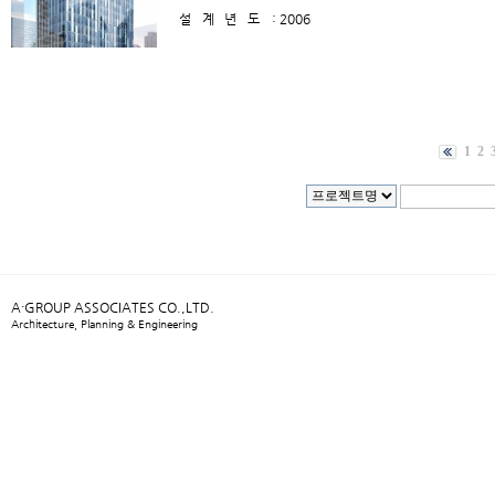
설계년도
: 2006
1
2
A·GROUP ASSOCIATES CO.,LTD.
Architecture, Planning & Engineering