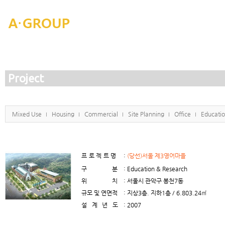
Project
Mixed Use
Housing
Commercial
Site Planning
Office
Educati
프로젝트명
:
(당선)서울 제3영어마을
구분
: Education & Research
위치
: 서울시 관악구 봉천7동
규모 및 연면적
: 지상3층. 지하1층 / 6.803.24㎡
설계년도
: 2007