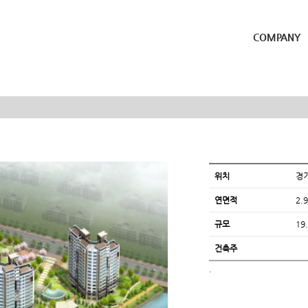
COMPANY
위치
경
연면적
2.9
규모
19
건축주
.