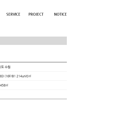
SERVICE
PROJECT
NOTICE
기도 수원
83 (16F/B1 214unit)㎡
.458㎡