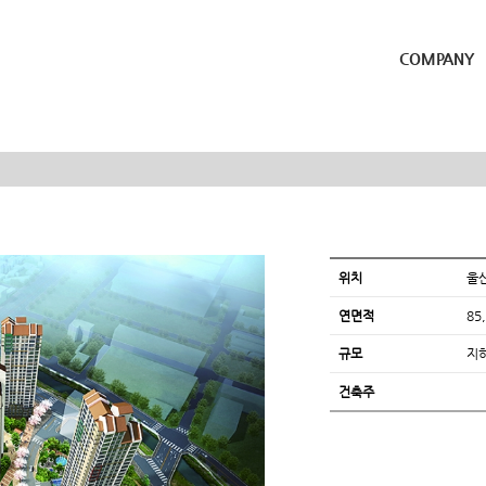
COMPANY
위치
울
연면적
85
규모
지하
건축주